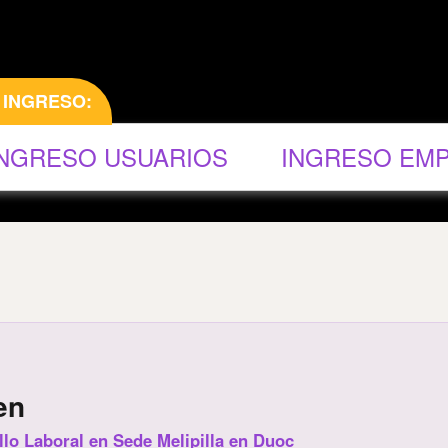
INGRESO:
INGRESO USUARIOS
INGRESO EM
en
lo Laboral en Sede Melipilla en Duoc